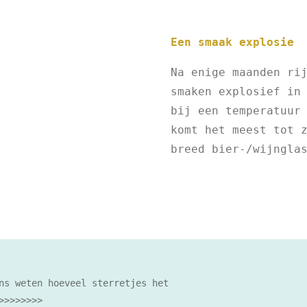
Een smaak explosie
Na enige maanden ri
smaken explosief in
bij een temperatuur
komt het meest tot 
breed bier-/wijngla
ns weten hoeveel sterretjes het
>>>>>>>>