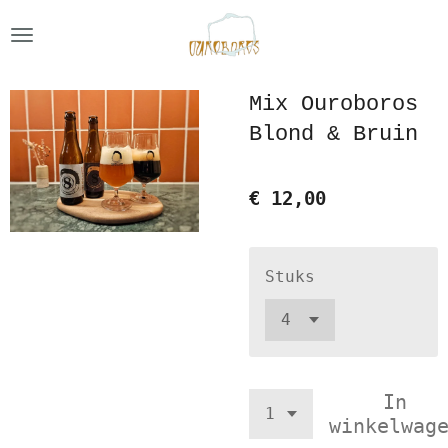
Ga
direct
naar
Mix Ouroboros
de
Blond & Bruin
hoofdinhoud
€ 12,00
Stuks
In
winkelwag